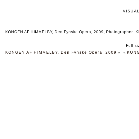
VISUA
KONGEN AF HIMMELBY, Den Fynske Opera, 2009, Photographer: 
Full s
»
«
KONGEN AF HIMMELBY, Den Fynske Opera, 2009
KONG