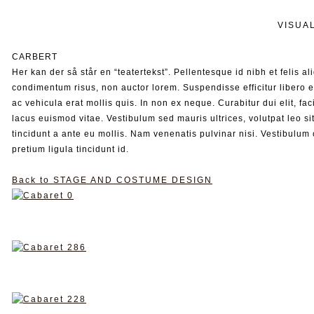
VISUA
CARBERT
Her kan der så står en “teatertekst”. Pellentesque id nibh et felis a
condimentum risus, non auctor lorem. Suspendisse efficitur libero eg
ac vehicula erat mollis quis. In non ex neque. Curabitur dui elit, fac
lacus euismod vitae. Vestibulum sed mauris ultrices, volutpat leo si
tincidunt a ante eu mollis. Nam venenatis pulvinar nisi. Vestibulum 
pretium ligula tincidunt id.
Back to STAGE AND COSTUME DESIGN