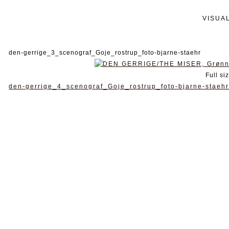
VISUA
den-gerrige_3_scenograf_Goje_rostrup_foto-bjarne-staehr
Full si
den-gerrige_4_scenograf_Goje_rostrup_foto-bjarne-staehr