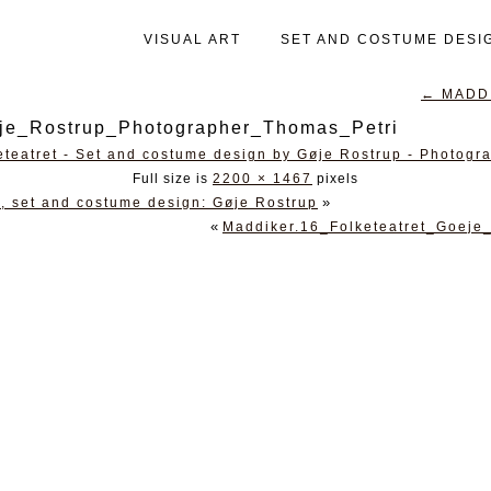
VISUAL ART
SET AND COSTUME DESI
←
MADDI
eje_Rostrup_Photographer_Thomas_Petri
Full size is
2200 × 1467
pixels
»
, set and costume design: Gøje Rostrup
«
Maddiker.16_Folketeatret_Goeje