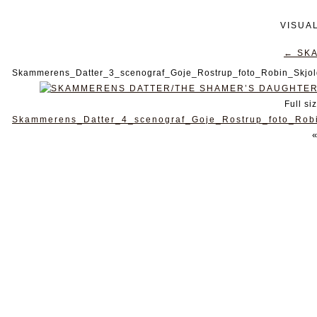
VISUA
←
SKA
Skammerens_Datter_3_scenograf_Goje_Rostrup_foto_Robin_Skjol
Full si
Skammerens_Datter_4_scenograf_Goje_Rostrup_foto_Rob