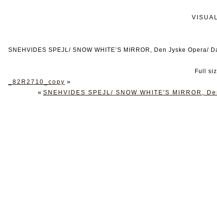
VISUA
SNEHVIDES SPEJL/ SNOW WHITE’S MIRROR, Den Jyske Opera/ Dani
Full si
»
_82R2710_copy
«
SNEHVIDES SPEJL/ SNOW WHITE'S MIRROR, Den J