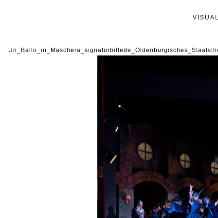
VISUA
Un_Ballo_in_Maschera_signaturbillede_Oldenburgisches_Staatst