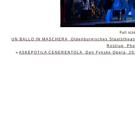
Full siz
UN BALLO IN MASCHERA, Oldenburgisches Staatstheater,
Rostrup, Pho
«
ASKEPOT/LA CENERENTOLA, Den Fynske Opera, 2020,