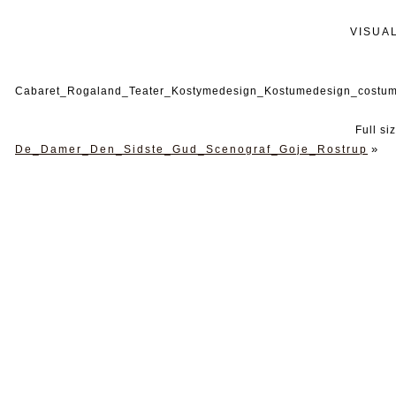
VISUA
Cabaret_Rogaland_Teater_Kostymedesign_Kostumedesign_costu
Full si
»
De_Damer_Den_Sidste_Gud_Scenograf_Goje_Rostrup